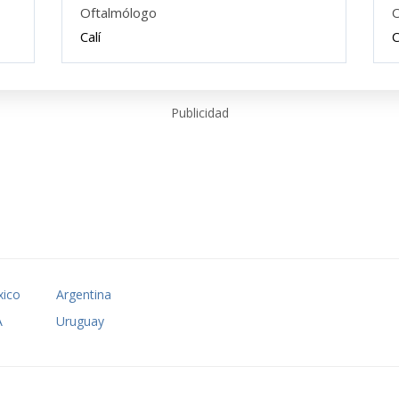
Oftalmólogo
O
Calí
C
Publicidad
ico
Argentina
A
Uruguay