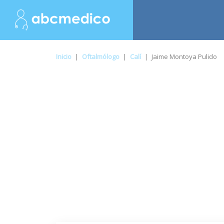
Inicio
|
Oftalmólogo
|
Calí
|
Jaime Montoya Pulido