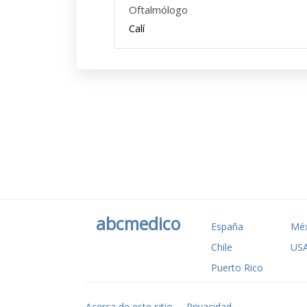
Oftalmólogo
Calí
abcmedico
España
Méx
Chile
US
Puerto Rico
Acerca de este sitio
Privacidad