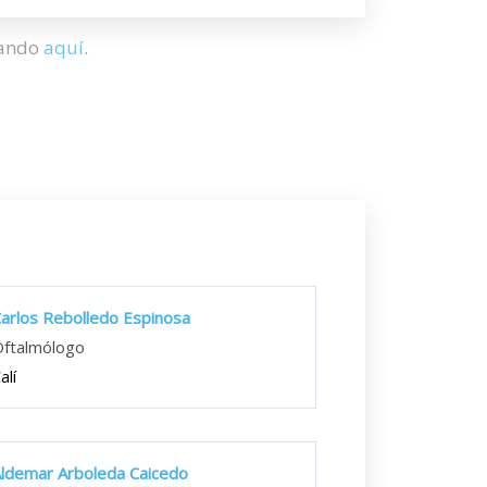
hando
aquí
.
arlos Rebolledo Espinosa
ftalmólogo
alí
ldemar Arboleda Caicedo