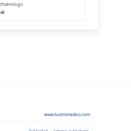
ftalmólogo
alí
www.tuotromedico.com
Publicidad
Criterio publicitario