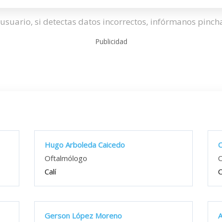
usuario, si detectas datos incorrectos, infórmanos pinc
Publicidad
Hugo Arboleda Caicedo
C
Oftalmólogo
O
Calí
C
Gerson López Moreno
A