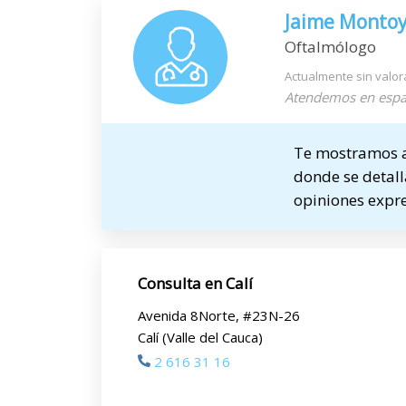
Jaime Montoy
Oftalmólogo
Actualmente sin valor
Atendemos en espa
Te mostramos a 
donde se detalla
opiniones expre
Consulta en Calí
Avenida 8Norte, #23N-26
Calí (Valle del Cauca)
2 616 31 16