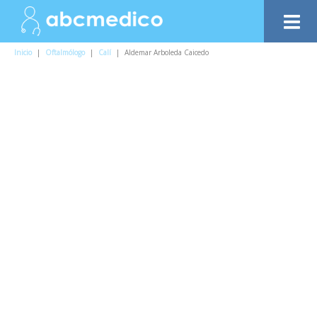
Inicio
|
Oftalmólogo
|
Calí
|
Aldemar Arboleda Caicedo