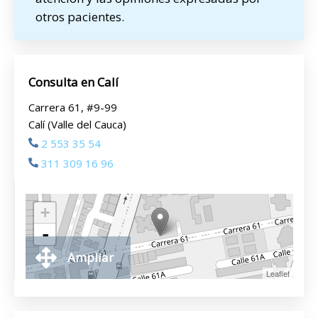
otros pacientes.
Consulta en Calí
Carrera 61, #9-99
Calí (Valle del Cauca)
2 553 35 54
311 309 16 96
+
-
Ampliar
Leaflet