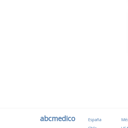
abcmedico
España
Méx