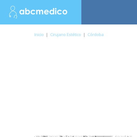
Inicio
|
Cirujano Estético
|
Córdoba