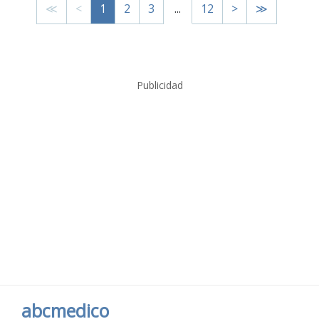
≪
<
1
2
3
...
12
>
≫
Publicidad
abcmedico