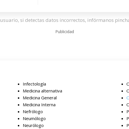
usuario, si detectas datos incorrectos, infórmanos pinc
Publicidad
Infectología
O
Medicina alternativa
O
Medicina General
O
Medicina Interna
O
Nefrólogo
P
Neumólogo
P
Neurólogo
P