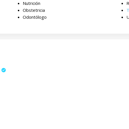
Nutrición
R
Obstetricia
T
Odontólogo
U