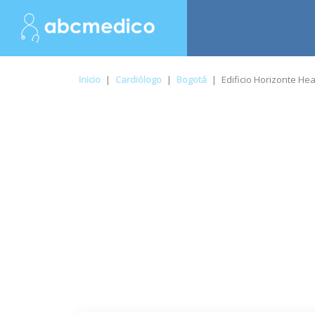
Inicio
|
Cardiólogo
|
Bogotá
|
Edificio Horizonte He