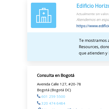
Edificio Hori
Actualmente sin valor
Atendemos en espa
https://www.edific
Te mostramos a 
Resources, donde
que atienden y 
Consulta en Bogotá
Avenida Calle 127, #20-78
Bogotá (Bogotá DC)
601 259 5500
320 474 6484