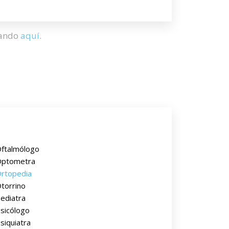
hando
aquí
.
ftalmólogo
ptometra
rtopedia
torrino
ediatra
sicólogo
siquiatra