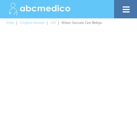
Inicio
|
Cirujano General
|
Calí
|
Wilson Gonzalo Caro Bedoya