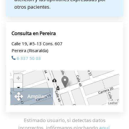
otros pacientes.
Consulta en Pereira
Calle 19, #5-13 Cons. 607
Pereira (Risaralda)
6 337 50 03
+
-
Ampliar
Leaflet
Estimado usuario, si detectas datos
incorrectos, infórmanos pinchando
aquí
.