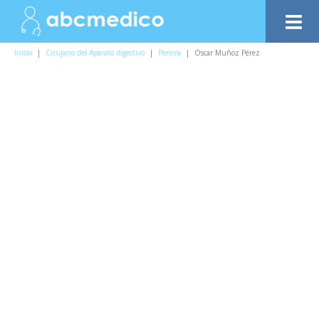
Inicio
|
Cirujano del Aparato digestivo
|
Pereira
|
Oscar Muñoz Pérez