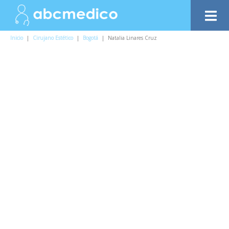
Inicio
|
Cirujano Estético
|
Bogotá
|
Natalia Linares Cruz