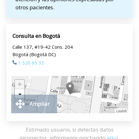
otros pacientes.
Consulta en Bogotá
Calle 137, #19-42 Cons. 204
Bogotá (Bogotá DC)
1 520 65 33
+
-
Ampliar
Leaflet
Estimado usuario, si detectas datos
incorrectos, infórmanos pinchando
aquí
.