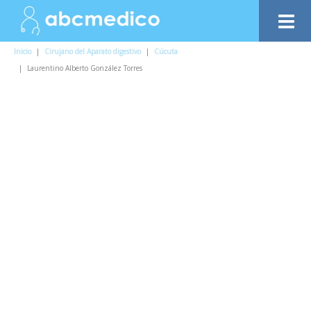
Inicio
|
Cirujano del Aparato digestivo
|
Cúcuta
|
Laurentino Alberto González Torres