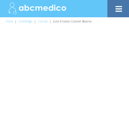
Inicio
|
Cardiólogo
|
Cúcuta
|
Julio Ernesto Coronel Becerra