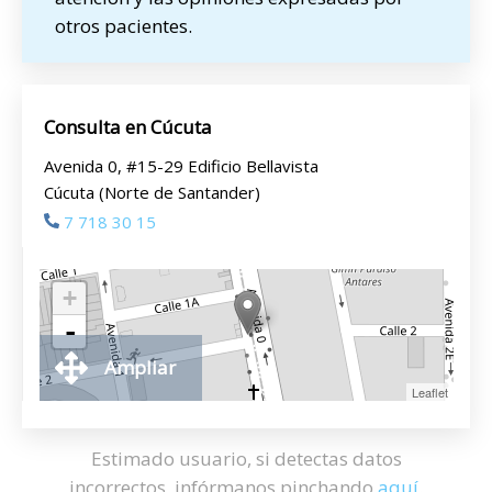
otros pacientes.
Consulta en Cúcuta
Avenida 0, #15-29 Edificio Bellavista
Cúcuta (Norte de Santander)
7 718 30 15
+
-
Ampliar
Leaflet
Estimado usuario, si detectas datos
incorrectos, infórmanos pinchando
aquí
.