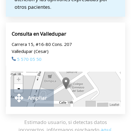
otros pacientes.
Consulta en Valledupar
Carrera 15, #16-80 Cons. 207
Valledupar (Cesar)
5 570 05 50
+
-
Ampliar
Leaflet
Estimado usuario, si detectas datos
incorrectos, infórmanos pinchando
aquí
.