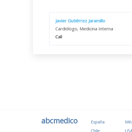
Javier Gutiérrez Jaramillo
Cardiólogo, Medicina Interna
Calí
abcmedico
España
Méx
Chile
US