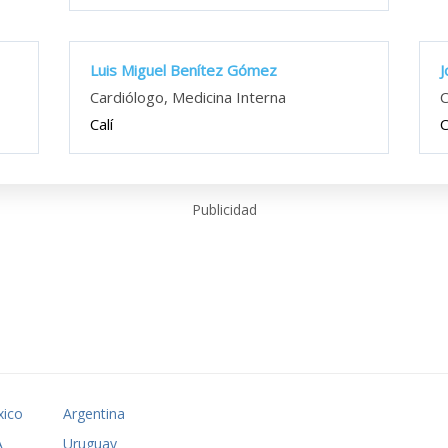
Luis Miguel Benítez Gómez
J
Cardiólogo, Medicina Interna
C
Calí
C
Publicidad
ico
Argentina
A
Uruguay