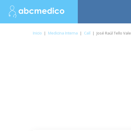
Inicio
|
Medicina Interna
|
Calí
|
José Raúl Tello Val