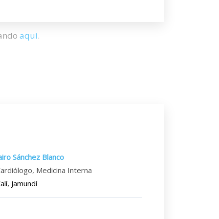
hando
aquí
.
airo Sánchez Blanco
ardiólogo, Medicina Interna
alí, Jamundí