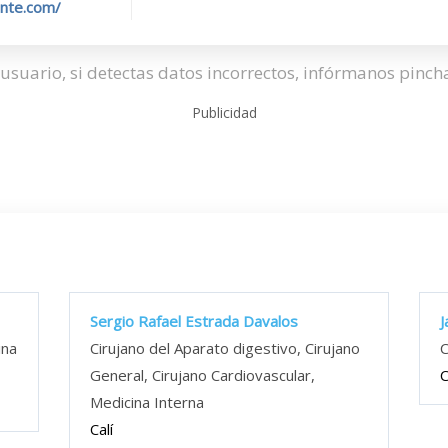
ente.com/
usuario, si detectas datos incorrectos, infórmanos pinc
Publicidad
Sergio Rafael Estrada Davalos
J
ina
Cirujano del Aparato digestivo, Cirujano
C
General, Cirujano Cardiovascular,
C
Medicina Interna
Calí