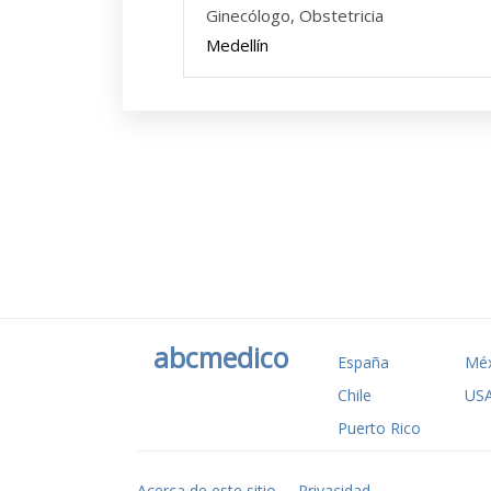
Ginecólogo, Obstetricia
Medellín
abcmedico
España
Méx
Chile
US
Puerto Rico
Acerca de este sitio
Privacidad