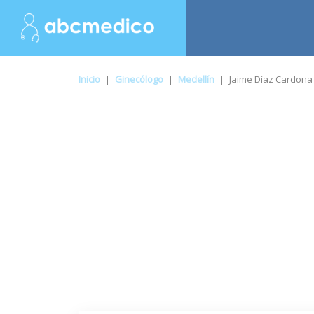
Inicio
|
Ginecólogo
|
Medellín
|
Jaime Díaz Cardona