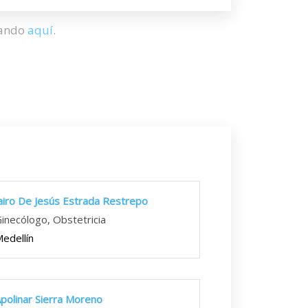
hando
aquí
.
airo De Jesús Estrada Restrepo
inecólogo, Obstetricia
edellín
polinar Sierra Moreno