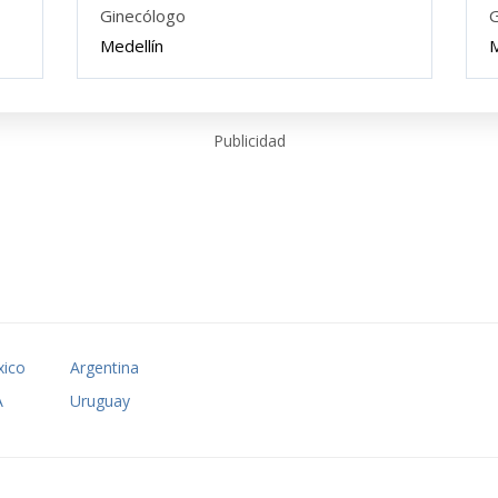
Ginecólogo
G
Medellín
M
Publicidad
ico
Argentina
A
Uruguay