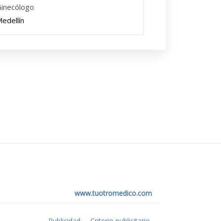
inecólogo
edellín
www.tuotromedico.com
Publicidad
Criterio publicitario