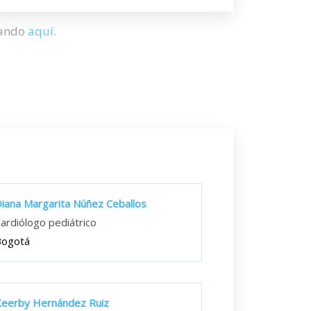
hando
aquí
.
iana Margarita Núñez Ceballos
ardiólogo pediátrico
Bogotá
eerby Hernández Ruiz