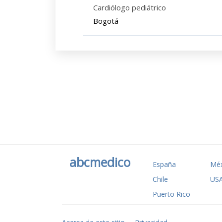
Cardiólogo pediátrico
Bogotá
abcmedico
España
Méx
Chile
US
Puerto Rico