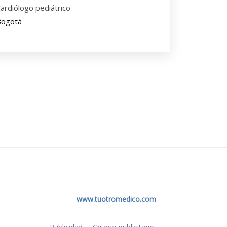
ardiólogo pediátrico
Bogotá
www.tuotromedico.com