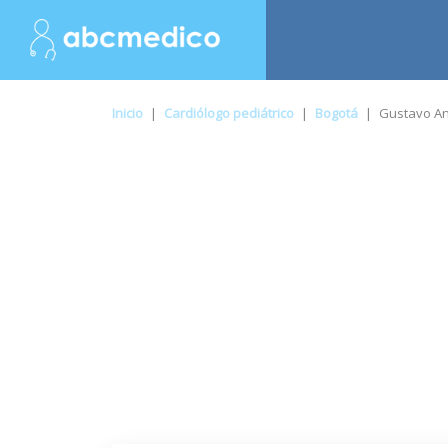
Inicio
|
Cardiólogo pediátrico
|
Bogotá
|
Gustavo Ant