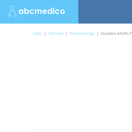
Inicio
|
Otorrino
|
Bucaramanga
|
Gustavo Adolfo P