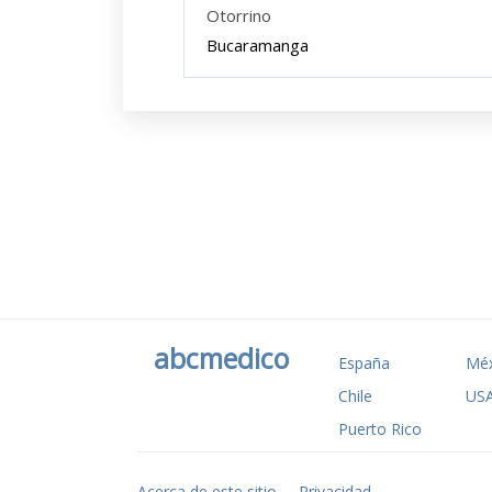
Otorrino
Bucaramanga
abcmedico
España
Méx
Chile
US
Puerto Rico
Acerca de este sitio
Privacidad