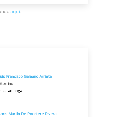
hando
aquí
.
uis Francisco Galeano Arrieta
torrino
Bucaramanga
oris Martín De Poortere Rivera