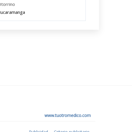
torrino
Bucaramanga
www.tuotromedico.com
Publicidad
Criterio publicitario