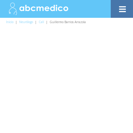
Inicio
|
Neurólogo
|
Calí
|
Guillermo Barrios Arrazola