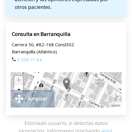
otros pacientes.
Consulta en Barranquilla
Carrera 50, #82-168 Consl302
Barranquilla (Atlántico)
5 358 71 64
+
-
Ampliar
Leaflet
Estimado usuario, si detectas datos
incorrectos, infórmanos pinchando
aquí
.