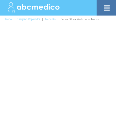
Inicio
|
Cirujano Reparador
|
Medellín
|
Carlos Oliver Valderrama Molina