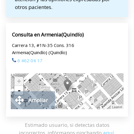
otros pacientes.
Consulta en Armenia(Quindío)
Carrera 13, #1N-35 Cons. 316
Armenia(Quindío) (Quindío)
6 462 04 17
+
-
Ampliar
Leaflet
Estimado usuario, si detectas datos
incorrectos, infórmanos pinchando
aquí
.