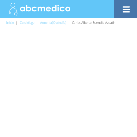
Inicio
|
Cardiólogo
|
Armenia(Quindío)
|
Carlos Alberto Buendia Azaath