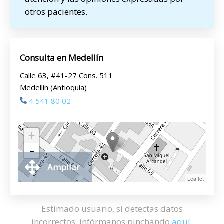
otros pacientes.
Consulta en Medellín
Calle 63, #41-27 Cons. 511
Medellín (Antioquia)
4 541 80 02
+
-
Ampliar
Leaflet
Estimado usuario, si detectas datos
incorrectos, infórmanos pinchando
aquí
.