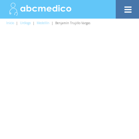
Inicio
|
Urólogo
|
Medellín
|
Benjamín Trujillo Vargas