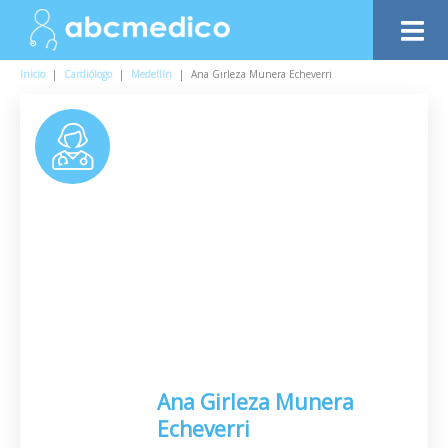
Inicio
|
Cardiólogo
|
Medellín
|
Ana Girleza Munera Echeverri
Ana Girleza Munera
Echeverri