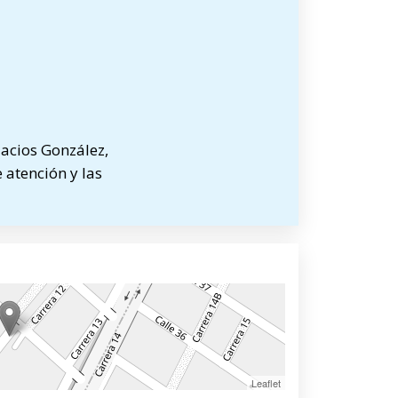
acios González,
 atención y las
Leaflet