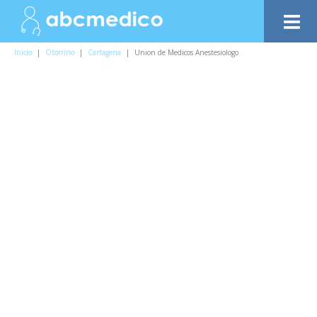
Inicio
|
Otorrino
|
Cartagena
|
Union de Medicos Anestesiologo