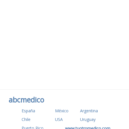
abcmedico
España
México
Argentina
Chile
USA
Uruguay
Puerto Rico
www.tuotromedico.com