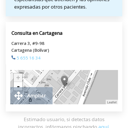
expresadas por otros pacientes.
Consulta en Cartagena
Carrera 3, #9-98
Cartagena (Bolívar)
5 655 16 34
+
-
Ampliar
Leaflet
Estimado usuario, si detectas datos
incorrectos, infórmanos pinchando
aquí
.