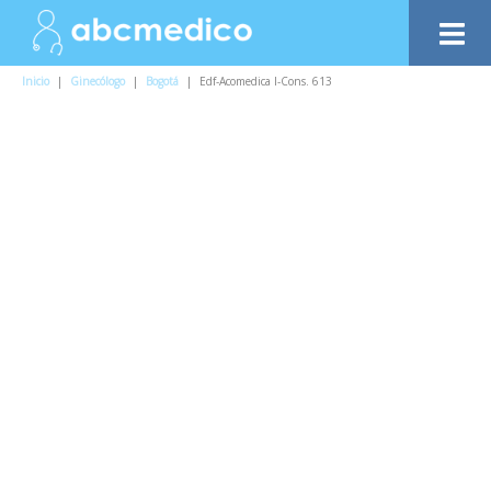
Inicio
|
Ginecólogo
|
Bogotá
|
Edf-Acomedica I-Cons. 613