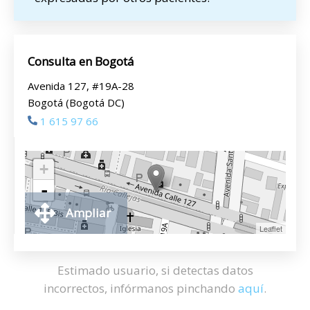
Consulta en Bogotá
Avenida 127, #19A-28
Bogotá (Bogotá DC)
1 615 97 66
+
-
Ampliar
Leaflet
Estimado usuario, si detectas datos
incorrectos, infórmanos pinchando
aquí
.