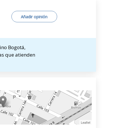
Añadir opinión
ino Bogotá,
tas que atienden
Leaflet