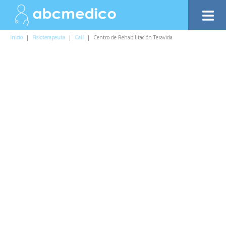
Inicio
|
Fisioterapeuta
|
Calí
|
Centro de Rehabilitación Teravida