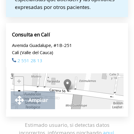
expresadas por otros pacientes.
Consulta en Calí
Avenida Guadalupe, #1B-251
Calí (Valle del Cauca)
2 551 28 13
+
-
Ampliar
Leaflet
Estimado usuario, si detectas datos
incorrectos, infórmanos pinchando
aquí
.